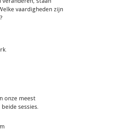
d veranderen, staan 
Welke vaardigheden zijn 


erk
.
an onze meest 
beide sessies.
am