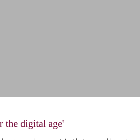
Dir
Ove
Pr
Ove
Swi
 the digital age'