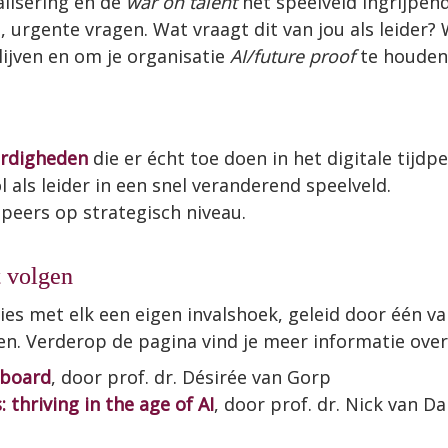
alisering en de 
war on talent
 het speelveld ingrijpen
urgente vragen. Wat vraagt dit van jou als leider? 
lijven en om je organisatie 
AI/future proof
 te houden?
ardigheden
die er écht toe doen in het digitale tijdp
l als leider in een snel veranderend speelveld.
peers op strategisch niveau.
t volgen
sies met elk een eigen invalshoek, geleid door één v
 Verderop de pagina vind je meer informatie over 
 board
, door prof. dr. Désirée van Gorp
 thriving in the age of AI
, door prof. dr. Nick van D