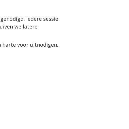
tgenodigd. Iedere sessie 
iven we latere 
n harte voor uitnodigen.